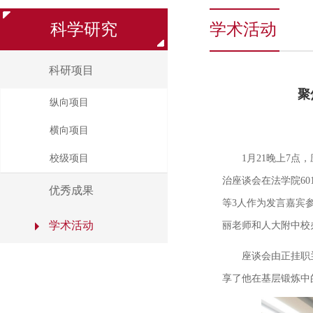
科学研究
学术活动
科研项目
聚
纵向项目
横向项目
校级项目
1
月
21
晚上
7
点，
治座谈会在法学院
60
优秀成果
等
3
人作为发言嘉宾
学术活动
丽老师和人大附中校
座谈会由正挂职
享了他在基层锻炼中