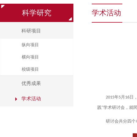
科学研究
学术活动
科研项目
纵向项目
横向项目
校级项目
优秀成果
年
月
日
2015
5
16
学术活动
践”学术研讨会，就
研讨会共分四个