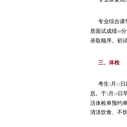
专业综合课
质面试成绩
分
90
录取顺序。初
三、体检
考生
月
日
3
12
息。于
月
日
3
24
活体检单预约
清淡饮食、不