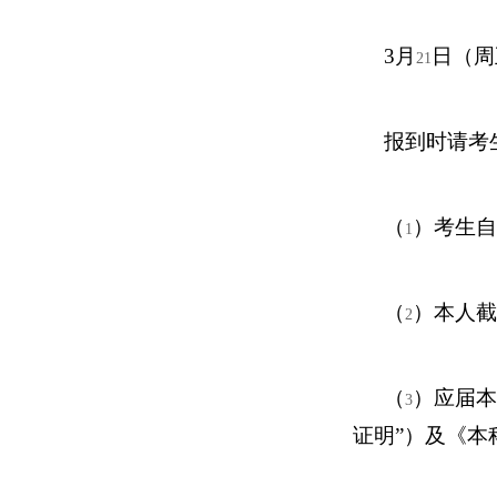
3
月
日（周
21
报到时请考
（
）考生自
1
（
）本人截
2
（
）应届本
3
证明”）及《本