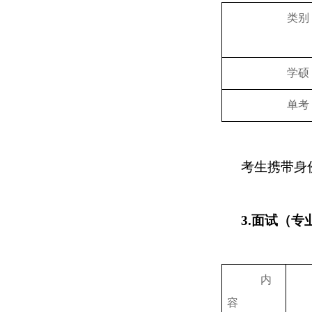
类别
学硕
单考
考生携带身
3.
面试（专
内
容