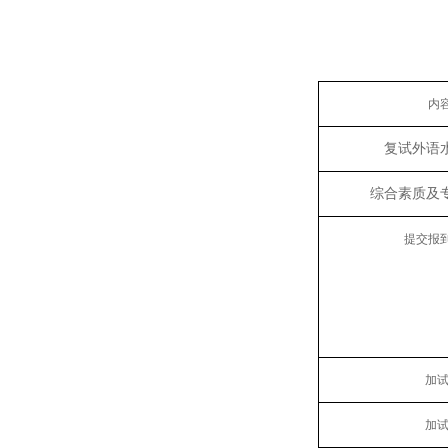
内
复试外语
综合素质及
提交报
加
加