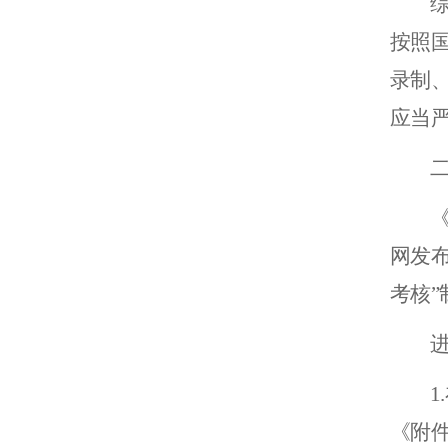
按照
录制
应当
网发
考核”
1.
《附