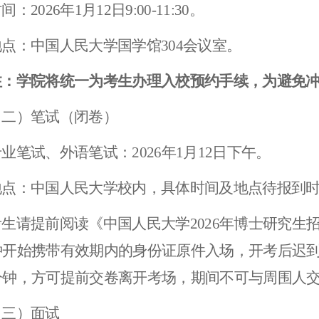
间：202
6
年
1
月
12
日9:00-11:30。
地点：中国人民大学国学馆3
04
会议室。
注：学院将统一为考生办理入校预约手续，为避免
（二）笔试（闭卷）
专业笔试、外语笔试：202
6
年
1
月
12
日下午。
地点：中国人民大学校内，具体时间及地点待报到
考生请提前阅读《中国人民大学202
6
年博士研究生
分钟开始携带有效期内的身份证原件入场，开考后迟到
0分钟，方可提前交卷离开考场，期间不可与周围人
（三）面试