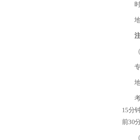
时
15
前3