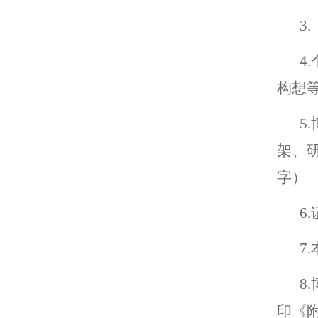
3
.
4
构想
5
.
架、
字）
6
.
7
.
8
.
印《