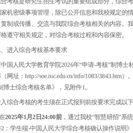
综合考核是研究生招生考试的重要组成部分，综合
国家机密级事项管理，除已公开信息和我校规定的
、复制或传播、交流与我院综合考核相关的内容。
严格遵守相关规定，对综合考核过程和内容保密。
二、
进入综合考核基本要求
《中国人民大学教育学院202
6
年“申请-考核”制博
布（
网址：http://soe.ruc.edu.cn/info/1083/3843.htm
）
制博士综合考核名单》，见附件1。
进入综合考核的考生须在正式报到前按要求完成以
在
2
025
年
1
月
2
日
24
:00前
，通过我校“智慧研招”系
件2：学生端-中国人民大学综合考核确认操作说明》