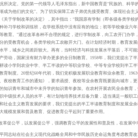
况所决定。党的第一代领导人毛泽东指出，新中国教育是“民族的、科学的
渐成为他们的文化”。为了切实保障工农子弟优先接受教育、体现社会主义
《关于学制改革的决定》，其中指出：“我国原有学制（即各级各类学校
种补习学校和训练班，在学校系统中没有应有的地位；初等学校修业六年
等教育。”通过改革各种不合理的规定，进行学制改革，向工农开门办学
分的受教育机会，各类学校向工农敞开大门。在计划经济时期，教育发展
水平，城乡之间差距较大。再有，当时经济与科技发展水平落后，不可能
产劳动，国家没有财力举办更多的全日制教育。1958年，我们党提出了
耕读小学到农业中学、半工半读的中等职业学校、中等专业学校到半工半
教育制度。20世纪60年代初，我们党积极发展职业教育和业余教育。19
、夜校教育工作的通知》，要求函授、夜校等业余教育既要面向城市，更
的知识青年和城市中未升学的知识青年参加。在农村开展农民业余教育，
职中级技术人员的水平，有计划地培养技术后备力量，适当满足一般职工
和社会主义教育发展的要求，我们党提出的半工半读教育制度和发展业余
大规模发展和普及教育、促进教育公平起到了重要作用。
以改革促公平，以发展促公平，强调教育公平的发展性和普及性，在发展
平同志站在社会主义现代化战略全局和中华民族历史命运角度考虑教育改