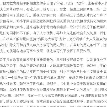
，他对教育部起草的招生文件亲自做了审定，指出：“政审，主要看本人
决心为革命学习，有这几条，就可以了。总之，招生主要抓两条，第一是
级性转向了重视知识、重视人才的方向，重新确立了选拔人才的公平和平
价值导向。邓小平同志强烈意识到把我国沉重的人口负担尽快转化为巨大
发展后劲的大小，越来越取决于劳动者的素质，取决于知识分子的数量和
是任何国家比不了的。有了人才优势，再加上先进的社会主义制度，我们
，在相当长的时期内坚持“穷国办大教育”方针，充分调动广大人民群众
农村扫除文盲和普及九年义务教育的历史重任。在当时的历史条件下，这
况，对促进各地教育事业发展、促进教育公平发挥了重要作用。
公平是在教育改革发展中逐步提升的。只有以发展求公平、以发展促公平
低水平公平、低水平普及的陷阱，才能真正实现教育公平。1978年，党
育地位和作用的认识实现了历史性飞跃。邓小平同志从社会主义建设全局
教育是一个民族的事业”“教育是现代化的基础”，要求各级领导像抓经济
熟的领导者，领导不了现代化。1985年，《中共中央关于教育体制改革
问题，就必须使教育事业在经济发展的基础上有一个大的发展”，并且确
指导思想。1997年，党的十五大提出实施科教兴国战略，强调把教育摆在
育，建设人力资源强国。在实施教育优先发展战略过程中，教育在现代化