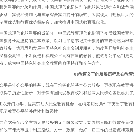
极为重要的地位和作用。中国式现代化是告别传统的以资源掠夺和战争侵
驱动，实现经济腾飞与国家综合实力提升的模式。为实现人口规模巨大的
制度优势和教育优势相结合，加快推进中国式教育现代化。
中国式现代化的重要组成部分，中国式教育现代化指明了今后我国教育的
国教育长期坚持的基本政策。以习近平总书记关于教育的重要论述为根本
政服务，为巩固和发展中国特色社会主义制度服务，为改革开放和社会主
民群众期待，不断促进和实现公平而有质量的教育，使教育公平达到更高
者，成为中国特色社会主义教育的鲜明特征和奋斗方向。
01教育公平的发展历程及在教育
公平是社会公平的根基，既在于均等化的基本公共服务，更体现在教育机
取得了历史性进步，对于保障国民受教育权利和提高人民群众素质起到了
向工农开门办学，提高劳动人民受教育机会，在特定历史条件下突出了教
现了教育公平的补偿性和阶级性
共产党是全心全意为人民服务的无产阶级政党，始终把人民利益放在首位
和改革伟大事业中制度路线、方针、政策，做好一切工作的出发点和落脚