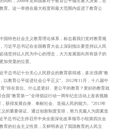
同时，2008年党和国家对于教育公平做出重大决策，在
教育。这一举措在最大程度和最大范围内促进了教育公
中国特色社会主义教育理论体系，标志着我们党对教育规
年，习近平总书记在全国教育大会上深刻指出要坚持以人民
必须坚持以人民为中心的理念，大力发展面向所有孩子的
更加突显的位置。
近平总书记十分关心人民群众的教育获得感，多次强调“教
教育公平促进社会公平正义”。2012年11月，十八届中
教育”排在首位。什么是更好、更公平的教育？更好的教育就
联合国“教育第一”全球倡议行动一周年纪念活动上发表视频
，获得发展自身、奉献社会、造福人民的能力。”2013年
正义的重要保证。通过创新制度安排，努力克服人为因素造
，习近平总书记主持召开中央全面深化改革领导小组第四次会
教育的社会主义性质，又鲜明表达了我国教育的人民立