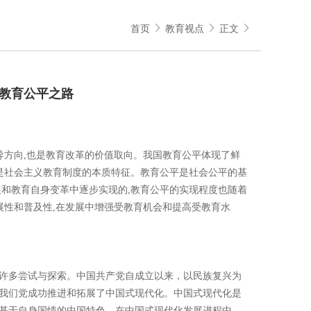
首页
教育视点
正文
教育公平之路
导方向,也是教育改革的价值取向。我国教育公平体现了鲜
也是社会主义教育制度的本质特征。教育公平是社会公平的基
展和教育自身变革中逐步实现的,教育公平的实现程度也随着
展性和普及性,在发展中增强受教育机会和提高受教育水
许多尝试与探索。中国共产党自成立以来，以民族复兴为
我们党成功推进和拓展了中国式现代化。中国式现代化是
基于自身国情的中国特色。在中国式现代化发展进程中，