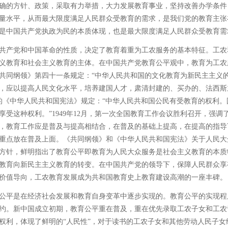
确的方针、政策，采取有力举措，大力发展教育事业，坚持改善办学条件
量水平，从而最大限度满足人民群众受教育的需求，是我们党的教育主张
是中国共产党执政为民的本质体现，也是最大限度满足人民群众受教育需
共产党和中国革命的性质，决定了教育着重为工农服务的基本特征。工农
义教育和社会主义教育的主体。在中国共产党教育公平观中，教育为工农服
共同纲领》第四十一条规定：“中华人民共和国的文化教育为新民主主义
，应以提高人民文化水平，培养建国人才，肃清封建的、买办的、法西斯主
的《中华人民共和国宪法》规定：“中华人民共和国公民有受教育的权利
享受这种权利。”1949年12月，第一次全国教育工作会议胜利召开，强
，教育工作应是普及与提高相结合，在普及的基础上提高，在提高的指导
重点放在普及上面。《共同纲领》和《中华人民共和国宪法》关于人民大
方针，鲜明指出了教育公平即教育为人民大众服务是社会主义教育的本质
教育向新民主主义教育的转变。在中国共产党的领导下，保障人民群众享
价值导向，工农教育发展成为共和国教育史上教育建设高潮的一座丰碑。
公平是在经济社会发展和教育自身变革中逐步实现的。教育公平的实现程
约。新中国成立初期，教育公平重在普及，重在优先录取工农子女和工农
权利，体现了鲜明的“人民性”，对于读书的工农子女和其他劳动人民子