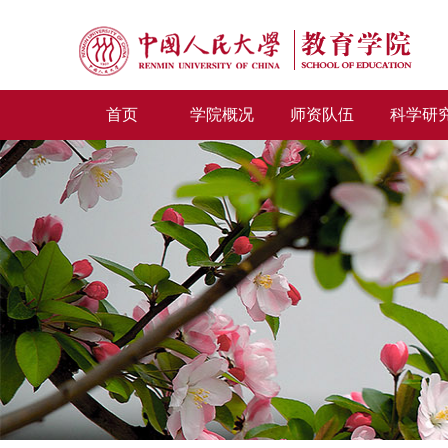
首页
学院概况
师资队伍
科学研