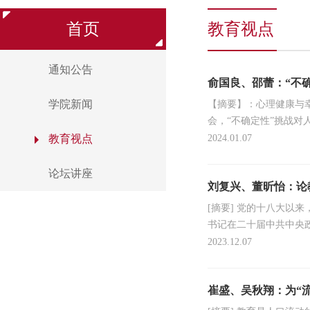
首页
教育视点
通知公告
俞国良、邵蕾：“不
学院新闻
【摘要】：心理健康与
会，“不确定性”挑战对
定性”不仅影响个体的决
教育视点
2024.01.07
论坛讲座
刘复兴、董昕怡：论
[摘要] 党的十八大
书记在二十届中共中央
于教育重要论述的战略指
2023.12.07
崔盛、吴秋翔：为“