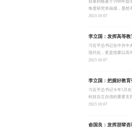
自塞利格曼于1998
角度研究幸福感，显然
出，很好地弥补了主观幸
2023.10.07
李立国：发挥高等教
习近平总书记在中共中
现代化，更是指要以高
高等教育龙头作用，我国
2023.10.07
李立国：把握好教育
习近平总书记今年5月
科技自立自强的重要支
要讲话,阐释了建设教育
2023.10.07
俞国良：发挥朋辈咨