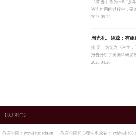
［摘 要］作为一种“
咨询作用的过程中，要
机干预2021年，教育部
2023.05.22
周光礼、姚蕊：有组
摘 要：为纪念《科学：
报告分析了美国科研发
升美国全球科研竞争力，
2023.04.26
【联系我们】
教育学院：jyxy@ruc.edu.cn 教育学院和心理学系党委：jyxldw@163.