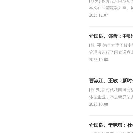
[摘要] 教育是人口
本文在厘清流动儿童、
与被动教育流动群体，并
2023.12.07
俞国良、邵蕾：中职
[摘 要]为全方位了解中
管理者进行了问卷调查
知与评价。结果发现:(1
2023.10.08
曹淑江、王敏：新时
[摘 要]新时代我国
体是企业，不是研究型
经向市场化方向拓展过度
2023.10.08
俞国良、于晓琪：社