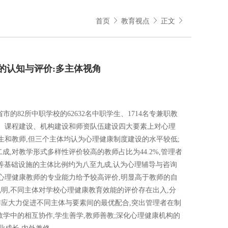
首页
教育视点
正文
的认知与评价:多主体视角
的82所中职学校的62632名中职学生、1714名专兼职教
设、课程建设、机构建设和师资队伍建设四大要素上对心理
学生和教师,但三个主体均认为心理健康制度建设的水平较低;
成,对教学形式多样性评价较高的教师占比为44.2%,管理者
询室等基础设施的主体比例约为八至九成,认为心理辅导与咨询
对心理健康教师的专业能力给予较高评价,明显高于教师的自
明,不同主体对学校心理健康教育效能的评价存在出入,分
作应大力促进不同主体与要素间的最优配合,突出管理者在制
学中的相互协作,学生善学,教师善教;深化心理健康机构的