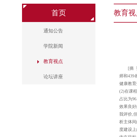
首页
教育视
通知公告
学院新闻
教育视点
[摘
师和43
论坛讲座
健康教育
(2)在
占比为9
效果良好
我评价,
析主体间
度建设上