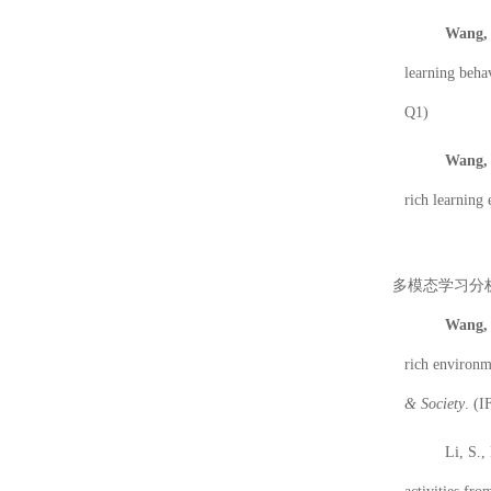
Wang, 
learning behav
Q1)
Wang, 
rich learning
多模态学习分
Wang, 
rich environm
& Society
. (I
Li, S.