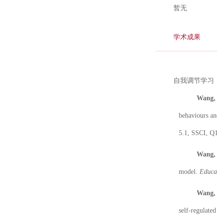
暂无
学术成果
自我调节学习
Wang, 
behaviours an
5.1, SSCI, Q
Wang, 
model.
Educa
Wang, 
self-regulate