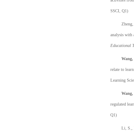
activities fro
SSCI, Q1)
Zheng, 
analysis with 
Educational 
Wang, 
relate to lea
Learning Scie
Wang, 
regulated lear
Q1)
Li, S.