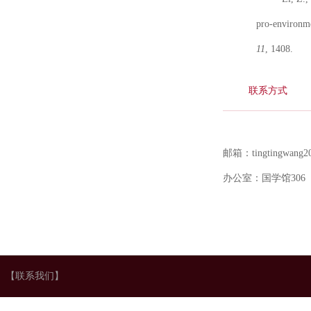
pro-environme
11
, 1408.
联系方式
邮箱：tingting
wang2
办公室：国学馆
306
【联系我们】