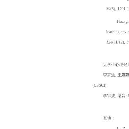
39
(5), 1701-
Huang,
learning envi
124
(11/12), 
大学生心理健
李宗波
,
王婷
(CSSCI)
李宗波
,
梁音
,
其他：
Li, Z.,