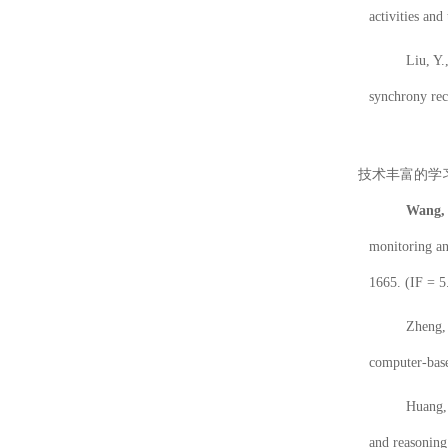
activities an
Liu, Y.
synchrony rec
技术丰富的学
Wang, 
monitoring an
1665. (IF = 5
Zheng, 
computer-base
Huang,
and reasoning