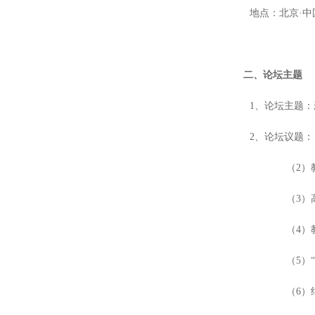
地点：北京·
二、论坛主题
1、论坛主题
2、论坛议题：
（
2
）
（
3
）
（
4
）
（
5
）
（
6
）