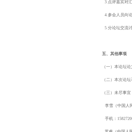
3.点评嘉宾对
4.参会人员向
5.分论坛交流
五、其他事项
（一）本论坛论
（二）本次论坛
（三）未尽事宜
李雪（中国人
手机：
1582720
罗睿（中国人