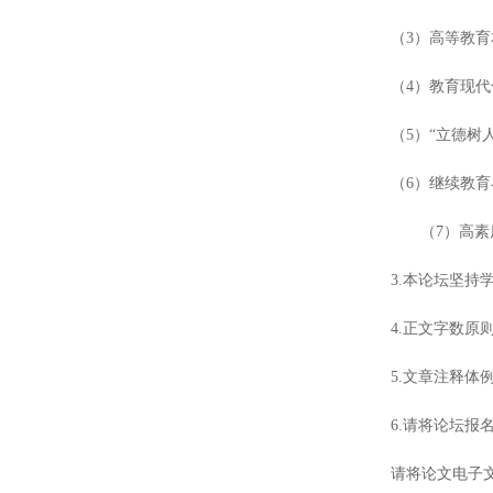
（
3
）高等教育
（
4
）教育现代
（
5
）“立德树
（
6
）继续教育
（
7
）高素
3.本论坛坚
4.正文字数原
5.文章注释体
6.请将论坛报
请将论文电子