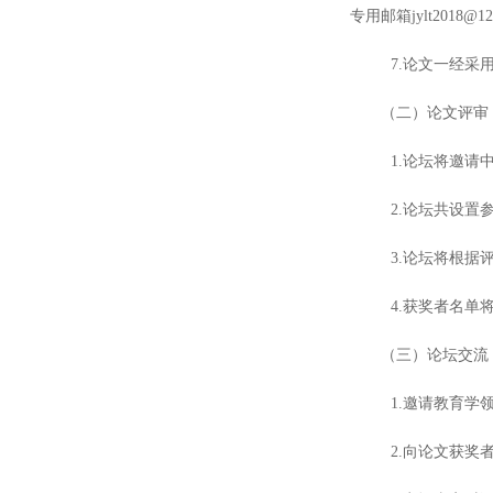
专用邮箱
jylt2018@1
7.论文一经
（二）论文评审
1.论坛将邀
2.论坛共设置
3.论坛将根
4.获奖者名
（三）论坛交流
1.邀请教育学
2.向论文获