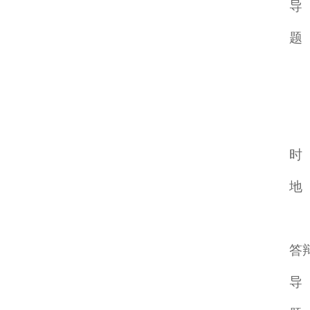
导
题
时
地
答
导