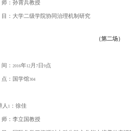
师：孙霄兵教授
目：大学二级学院协同治理机制研究
（第二场）
间：
年
月
日
点
2016
12
7
9
点：国学馆
304
辩人
：徐佳
1
师：李立国教授