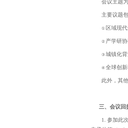
会议主题
主要议题
区域现代
①
产学研协
②
城镇化背
③
全球创新
④
此外，其
三、会议回
1.
参加此