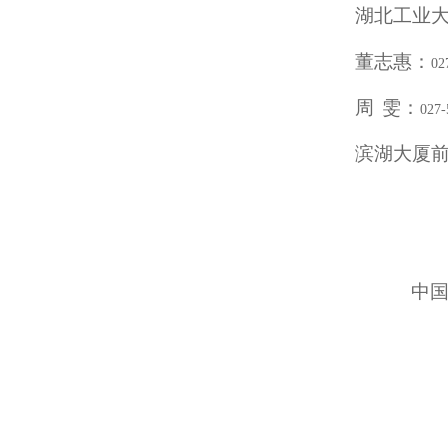
湖北工业
董志惠：
02
周
雯：
027-
滨湖大厦
中