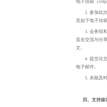
电子信箱（
crd
2.
参加此
至如下电子信
3.
会务组
旨在交流与分
文。
4.
提交论
电子邮件。
5.
未能及
四、支持媒