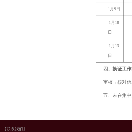
1
月
9
日
1
月
10
日
1
月
13
日
四、换证工作
审核→核对信
五、未在集中
【联系我们】