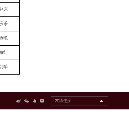
中原
乐乐
艳艳
梅红
刚学
友情连接