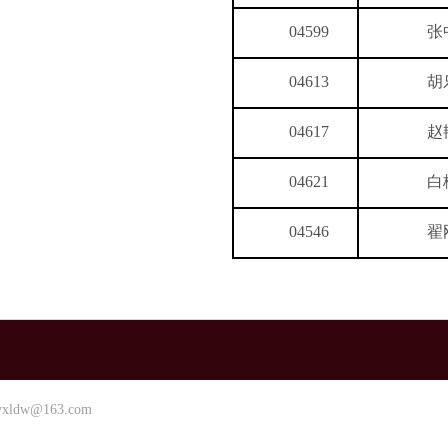
04599
张
04613
胡
04617
赵
04621
白
04546
翟
dw@163.com