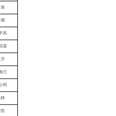
王俊
李璐
甲凤
琼霖
王升
海兰
小明
张静
谭胜