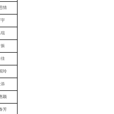
思情
严宇
马琨
付振
徐佳
国玲
金添
惠颖
春芳