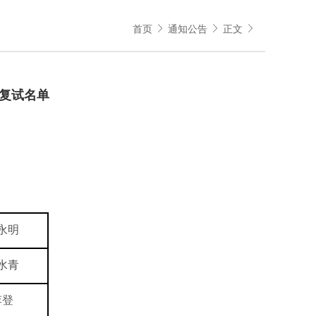
首页
通知公告
正文
生复试名单
永明
水青
李登