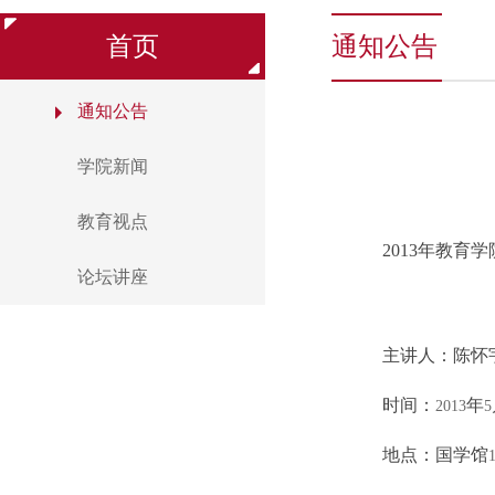
首页
通知公告
通知公告
学院新闻
教育视点
2013
年教育学
论坛讲座
主讲人：陈怀
时间：
年
2013
5
地点：国学馆