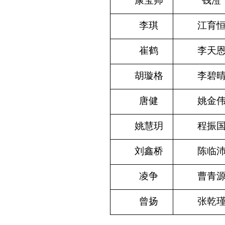
康宝帅
钱澄
李琪
江育
崔鹤
李天
胡璇格
李碧
唐健
姚金
姚慧玥
程振
刘鑫桥
陈临
凌争
曹青
曾扬
张乾