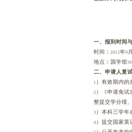
一、报到时间
时间：
年
2012
9
地点：国学馆
30
二、申请人复
）有效期内的
1
）《申请免试
2
整提交学分绩
）本科三学年
3
）提交国家英
4