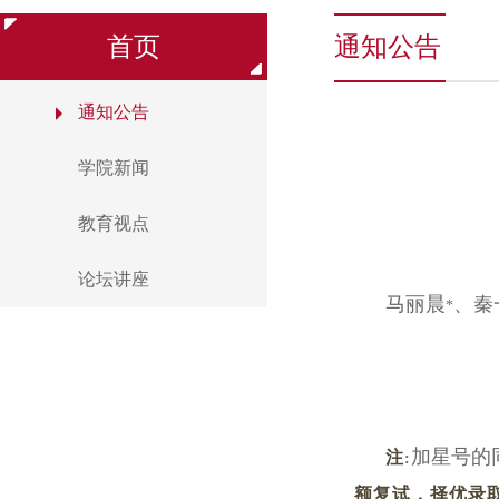
首页
通知公告
通知公告
学院新闻
教育视点
论坛讲座
马丽晨
、秦
*
加星号的
注
:
额复试，择优录