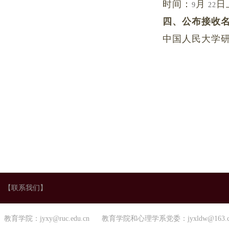
时间：
月
日
9
22
四、公布接收
中国人民大学
【联系我们】
教育学院：jyxy@ruc.edu.cn 教育学院和心理学系党委：jyxldw@163.