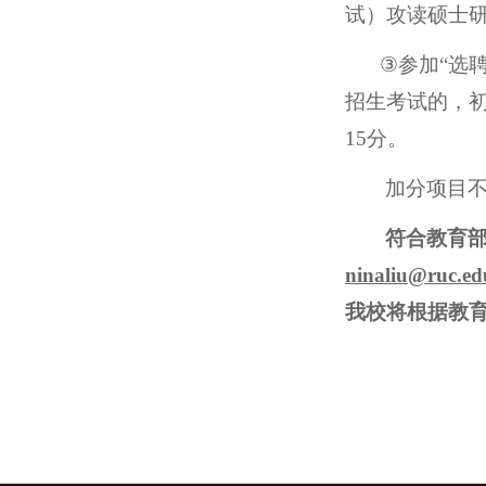
试）攻读硕士
③
参加
“
选
招生考试的，
15
分。
加分项目
符合教育
ninaliu@ruc.ed
我校将根据教