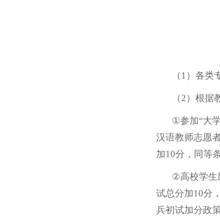
备注：
（
1
）各类
（
2
）根据
①
参加
“
大
汉语教师志愿
加
10
分，同等
②
高校学生
试总分加
10
分
兵初试加分政