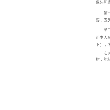
像头和
第
要，应
第
距本人
3
下），
实
肘，能