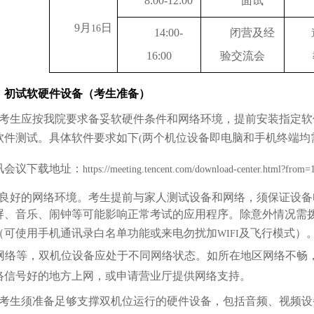
8:00-12:00
面试
9
月
日
16
14:00-
闭营及经
16:00
验交流会
、初试软硬件设备（考生准备）
考生应按我院要求备妥软硬件条件和网络环境，提前安装指定软
软件测试。具体软件要求如下
两个机位设备即电脑和手机终端均
(
讯会议下载地址：
https://meeting.tencent.com/download-center.html?from=
良好的网络环境。考生提前与家人测试设备和网络，须保证设备
屏、音乐、闹钟等可能影响正常考试的应用程序。除意外情况需
（可使用手机通讯录白名单功能或来电勿扰加
及飞行模式）
WIFI
网络等，双机位设备应处于不同网络状态。如所在地区网络不畅
络信号好的地方上网，或申请营业厅提供网络支持。
考生须准备足够支撑双机位运行的硬件设备，包括音频、视频设