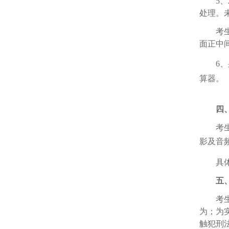
5
、
处理。
考
面正中
6
、
算器。
四
考
影及音
具
五
考
为；为
触犯刑