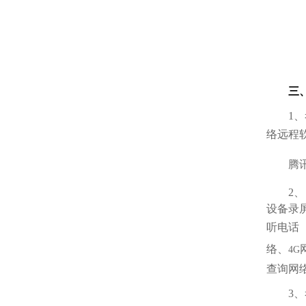
三
1
、
络远程
腾
2
、
设备录
听电话
络、
4G
查询网
3
、