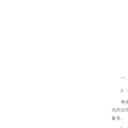
一
4
、
考
允许出
备等。