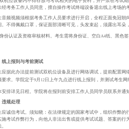
双机位设备内不得存放与考试相关的电子资料，并严禁在考试期
未经考务工作人员同意，擅自操作考试终端设备退出线上考场的
生音频视频须根据考务工作人员要求进行开启，全程正面免冠朝
间。不得佩戴口罩，保证面部清晰可见，头发束起，须露出耳朵
身份认证及资格审核材料。考生需将身份证、空白
纸、黑色签
A4
、线上报到与考前测试
生应据此办法提前测试双机位设备及进行网络调试，提前配置网
频要求。学院定于
月
日上午九点进行线上报到，并测试考生网
9
12
体安排详见日程。学院将在报到前安排工作人员同学员联系并通
、违规处理
生应诚信考试。须知晓：在法律规定的国家考试中，组织作弊的
实施考试作弊行为，向他人非法出售或提供考试试题、答案的行
法。