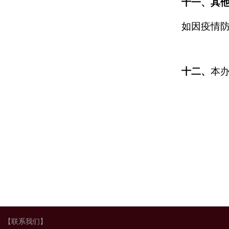
十一、其
如因疫情
十二、
本
【联系我们】