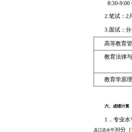
8:30-
2.笔试：2
3.面试：
高等教育
教育法律
教育学原
六、成绩计算
1．专业水
30分
及口语水平