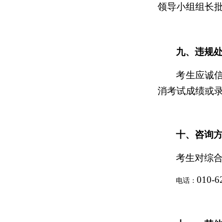
领导小组组长
九、违规
考生应诚
消考试成绩或
十、咨询
考生对综
010-6
电话：