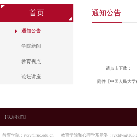
首页
通知公告
通知公告
学院新闻
教育视点
请点击下载：
论坛讲座
附件【
中国人民大学教
【联系我们】
教育学院：jyxy@ruc.edu.cn 教育学院和心理学系党委：jyxldw@163.