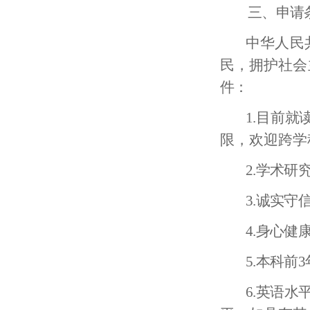
三、申请
中华人民
民，拥护社会
件：
1.目前就
限，欢迎跨学
2.
学术
研
3
.诚实守
4.
身心健
5
.
本科前
6
.
英语水