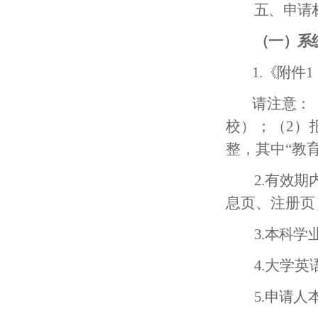
五、申请
（一）系
1
.
《附件1
请注意：
校）；（2）
整，其中“教
2
.
有效期
息页、注册页
3
.本科学
4.
大学英
5.
申请人