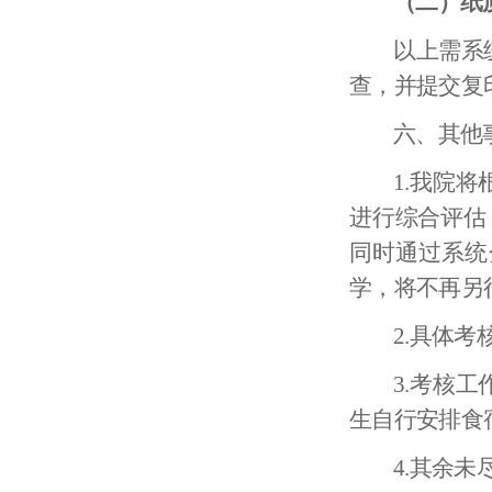
（二）纸
以上需系
查，并提交复
六
、
其他
1
.
我院将
进行综合评估
同时通过系统
学，将不再另
2
.
具体考
3
.考核
生自行安排食
4
.其余未