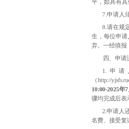
平，如具有其
7
.
申请人
8
.
请在规
生，每位申请
弃。一经填报
四、申请
1.
申请
（http://yjs
1
0
:0
0-2025
年7
骤均完成后表
2.申请
名费、接受复