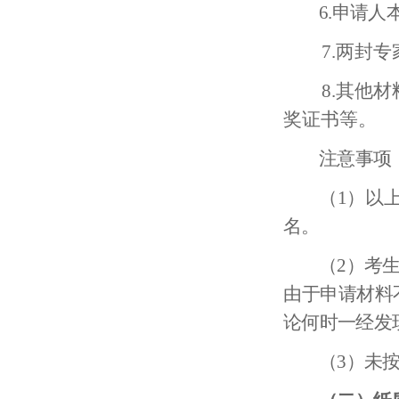
6.
申请人
7.
两封专
8.
其他材
奖证书等。
注意事项
（1）以
名。
（2）考
由于申请材料
论何时一经发
（3）未