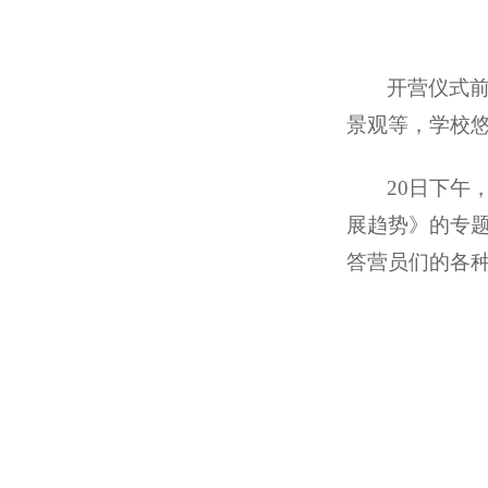
开营仪式
景观等，学校
20
日下午
展趋势》的专
答营员们的各