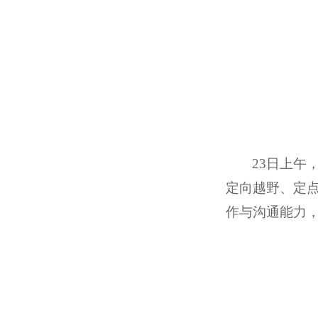
23
日上午
定向越野、定
作与沟通能力