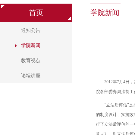
首页
学院新闻
通知公告
学院新闻
教育视点
论坛讲座
2012
年
7
月
4
日，
院各部委办局法制工
“立法后评估”
的制度设计、实施效
行了立法后评估的一
意见》，对立法后评