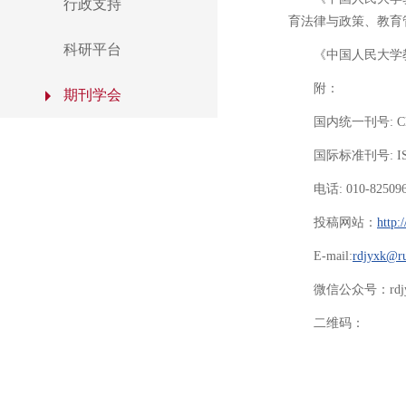
行政支持
育法律与政策、教育
科研平台
《中国人民大学
附：
期刊学会
国内统一刊号: CN1
国际标准刊号: ISS
电话: 010-82509
投稿网站：
http:
E-mail:
rdjyxk@ru
微信公众号：rdjy
二维码：