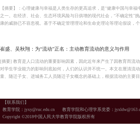
【摘要】：心理健康与幸福是人类生存的更高追求，是“健康中国与幸福
之一。在经济、社会、生态环境风险与日俱增的现代社会，“不确定性”
康的威胁已不容忽视。基于不确定管理理论和生命史理论等理论假设，个体
崔盛、吴秋翔：为“流动”正名：主动教育流动的意义与作用
[摘要] 教育是人口流动的重要影响因素，因此近年来产生了因教育而流
对学生学业能力的影响到底如何，人们的认识并不统一。本文在厘清流动
童、随迁子女、进城务工人员随迁子女概念的基础上，根据流动的主要目的
【联系我们】
教育学院：jyxy@ruc.edu.cn 教育学院和心理学系党委：jyxldw@163.
Copyright ©2018中国人民大学教育学院版权所有